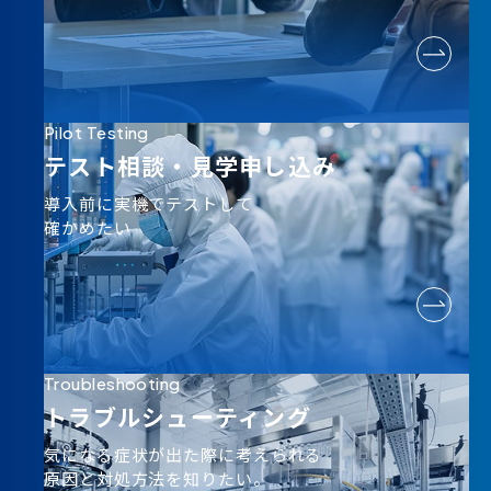
Pilot Testing
テスト相談・
見学申し込み
導入前に実機でテストして
確かめたい
Troubleshooting
トラブルシューティング
気になる症状が出た際に考えられる
原因と対処方法を知りたい。