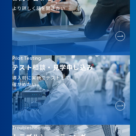
より詳しく話を聞きたい
Pilot Testing
テスト相談・
見学申し込み
導入前に実機でテストして
確かめたい
Troubleshooting