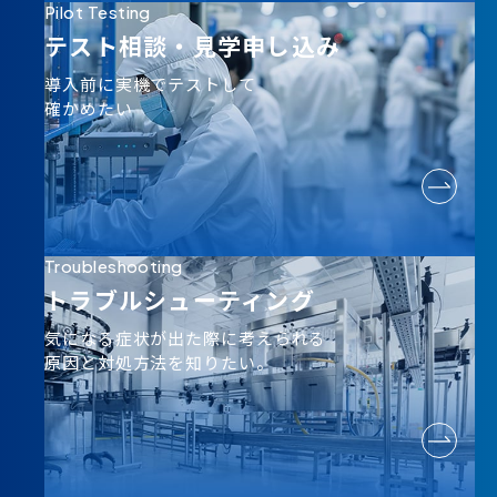
Pilot Testing
テスト相談・
見学申し込み
導入前に実機でテストして
確かめたい
Troubleshooting
トラブルシューティング
気になる症状が出た際に考えられる
原因と対処方法を知りたい。