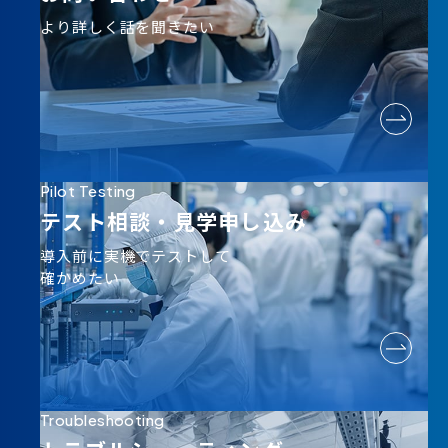
より詳しく話を聞きたい
Pilot Testing
テスト相談・
見学申し込み
導入前に実機でテストして
確かめたい
Troubleshooting