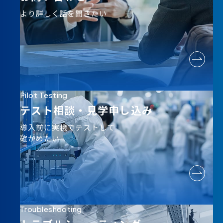
より詳しく話を聞きたい
Pilot Testing
テスト相談・
見学申し込み
導入前に実機でテストして
確かめたい
Troubleshooting